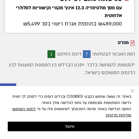
עם מסך מולטימדיה 12.3 אינץ' מקורי וקישוריות לסלולרי
אלחוטית
₪489,000 בתוספת אגרת רישוי בסך ₪5,499
מפרט
רמת האבזור הבטיחותי:
7
דרגת הזיהום:
1
*התמונות להמחשה בלבד. ייתכנו הבדלים בין התמונות המוצגות לבין
הדגמים המשווקים בישראל.
פתח סרגל 
באתר זה נעשה שימוש בקבצי COOKIES ובכלים דומים כדי לספק לך חווית
גלישה המותאמת ומבוססת על נתוני הגלישה שלך באתר.
המשך הגלישה באתר מהווה הסכמתך לשימושים אלו על-פי
לתנאי השימוש
ומדיניות פרטיות
.
אישור
חזרה
לבחירת צבע